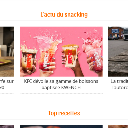
L'actu du snacking
fe sur
KFC dévoile sa gamme de boissons
La tradi
90
baptisée KWENCH
l'autor
Top recettes