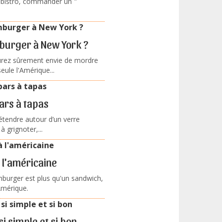
 bistro, commander un "
urger à New York ?
urez sûrement envie de mordre
ule l'Amérique...
ars à tapas
étendre autour d’un verre
 grignoter,...
l'américaine
mburger est plus qu'un sandwich,
Amérique.
 simple et si bon