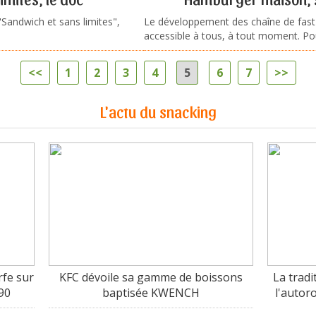
"Sandwich et sans limites",
Le développement des chaîne de fast
accessible à tous, à tout moment. Pour
<<
1
2
3
4
5
6
7
>>
L'actu du snacking
fe sur
KFC dévoile sa gamme de boissons
La tradi
90
baptisée KWENCH
l'autor