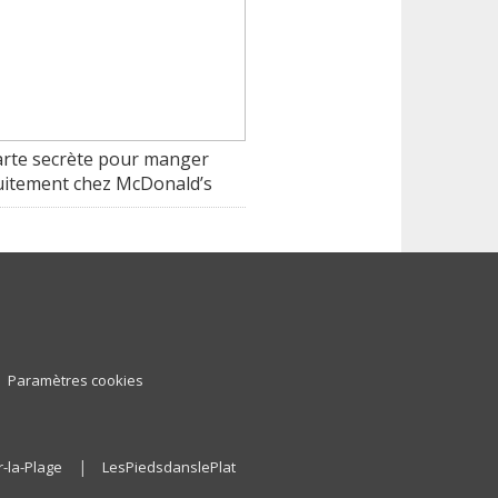
arte secrète pour manger
uitement chez McDonald’s
Paramètres cookies
|
-la-Plage
LesPiedsdanslePlat