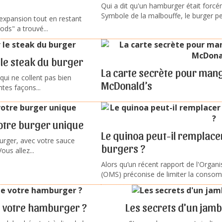
Qui a dit qu'un hamburger était forc
Symbole de la malbouffe, le burger peu
expansion tout en restant
ds" a trouvé...
le steak du burger
La carte secrète pour man
ui ne collent pas bien
McDonald’s
ntes façons...
otre burger unique
Le quinoa peut-il remplacer
urger, avec votre sauce
burgers ?
ous allez...
Alors qu’un récent rapport de l'Organ
(OMS) préconise de limiter la consom
e votre hamburger ?
Les secrets d'un jam