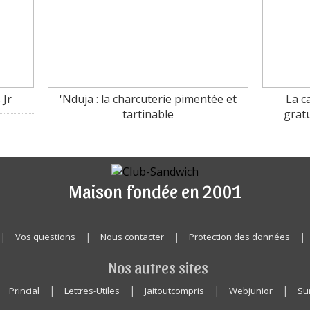
 Jr
'Nduja : la charcuterie pimentée et
La c
tartinable
grat
Maison fondée en 2001
|
|
|
|
Vos questions
Nous contacter
Protection des données
Nos autres sites
|
|
|
|
|
Princial
Lettres-Utiles
Jaitoutcompris
Webjunior
Sur