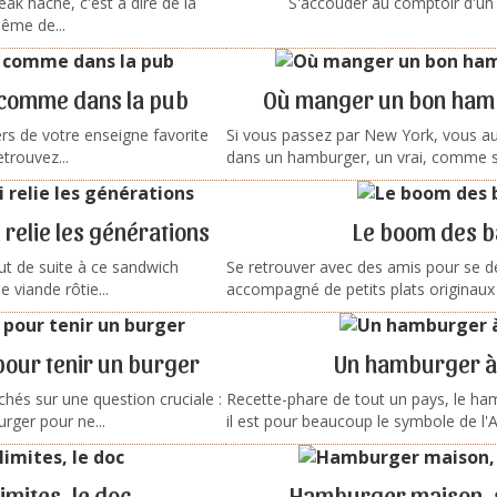
ak haché, c'est à dire de la
S'accouder au comptoir d'un
même de...
 comme dans la pub
Où manger un bon hamb
ers de votre enseigne favorite
Si vous passez par New York, vous a
trouvez...
dans un hamburger, un vrai, comme se
relie les générations
Le boom des b
t de suite à ce sandwich
Se retrouver avec des amis pour se d
 viande rôtie...
accompagné de petits plats originaux à
pour tenir un burger
Un hamburger à 
chés sur une question cruciale :
Recette-phare de tout un pays, le ha
ger pour ne...
il est pour beaucoup le symbole de l'
imites, le doc
Hamburger maison, si