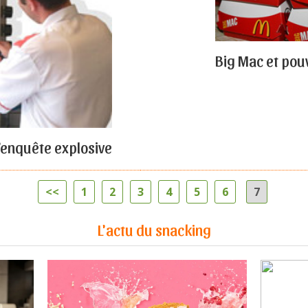
Big Mac et pou
'enquête explosive
<<
1
2
3
4
5
6
7
L'actu du snacking