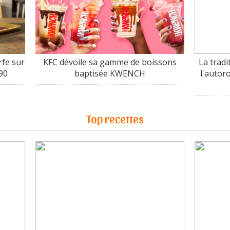
fe sur
KFC dévoile sa gamme de boissons
La tradi
90
baptisée KWENCH
l'autor
Top recettes