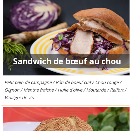
Sandwich de bœuf au chou
Petit pain de campagne / Rôti de boeuf cuit / Chou rouge /
Oignon / Menthe fraîche / Huile d'olive / Moutarde / Raifort /
Vinaigre de vin