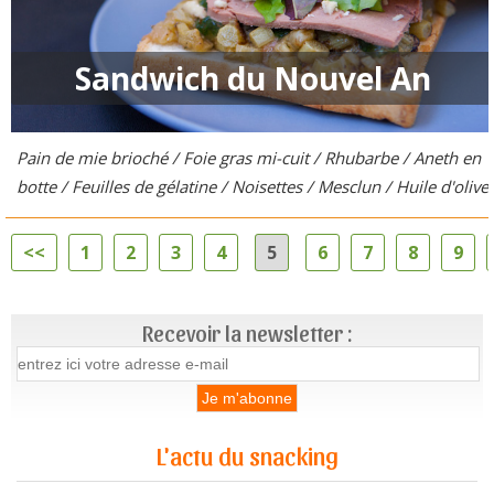
Sandwich du Nouvel An
Pain de mie brioché / Foie gras mi-cuit / Rhubarbe / Aneth en
botte / Feuilles de gélatine / Noisettes / Mesclun / Huile d'olive
<<
1
2
3
4
5
6
7
8
9
Recevoir la newsletter :
L'actu du snacking