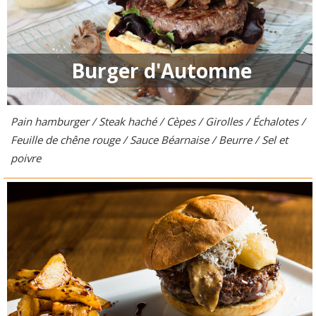
Burger d'Automne
Pain hamburger / Steak haché / Cèpes / Girolles / Échalotes /
Feuille de chêne rouge / Sauce Béarnaise / Beurre / Sel et
poivre