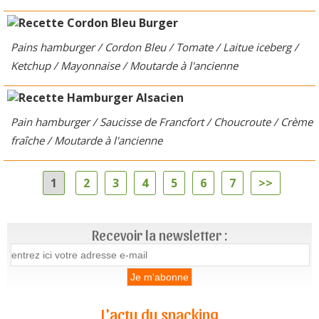
Pains hamburger / Cordon Bleu / Tomate / Laitue iceberg /
Hamburger Alsacien
Ketchup / Mayonnaise / Moutarde à l'ancienne
Pain hamburger / Saucisse de Francfort / Choucroute / Crème
fraîche / Moutarde à l'ancienne
1
2
3
4
5
6
7
>>
Recevoir la newsletter :
L'actu du snacking