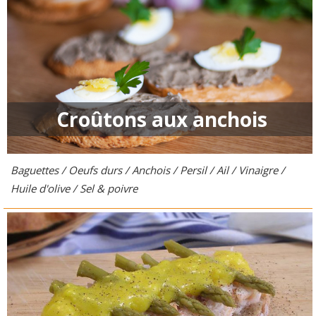
Croûtons aux anchois
Baguettes / Oeufs durs / Anchois / Persil / Ail / Vinaigre /
Huile d'olive / Sel & poivre