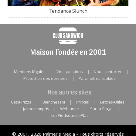
Tendance Slunch
Maison fondée en 2001
|
|
|
Mentions légales
Vos questions
Nous contacter
|
Protection des données
Paramètres cookies
Nos autres sites
|
|
|
|
Casa-Pizza
Bienchezsoi
Princial
Lettres-Utiles
|
|
|
Jaitoutcompris
Webjunior
Sur-la-Plage
LesPiedsdanslePlat
© 2001, 2026 Palmeris Media - Tous droits réservés