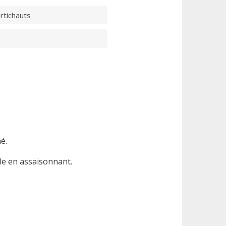
rtichauts
é.
êle en assaisonnant.