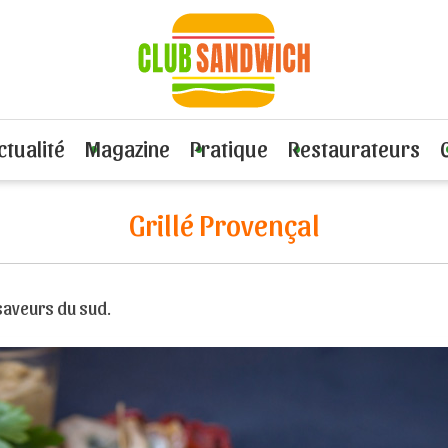
 de fruits de mer
Recette Grillé Provençal
ctualité
Magazine
Pratique
Restaurateurs
Grillé Provençal
 saveurs du sud.