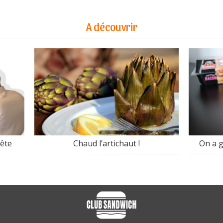
A découvrir
uête
Chaud l’artichaut !
On a g