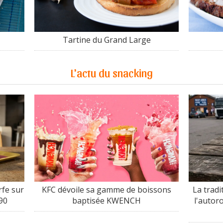
Tartine du Grand Large
L'actu du snacking
fe sur
KFC dévoile sa gamme de boissons
La tradi
90
baptisée KWENCH
l'autor