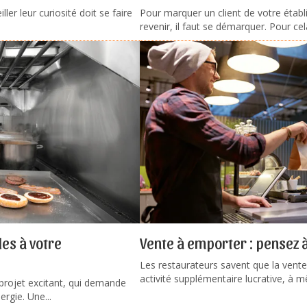
iller leur curiosité doit se faire
Pour marquer un client de votre établ
revenir, il faut se démarquer. Pour cela
es à votre
Vente à emporter : pensez à
Les restaurateurs savent que la vent
activité supplémentaire lucrative, à m
projet excitant, qui demande
rgie. Une...