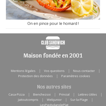
On en pince pour le homard !
Maison fondée en 2001
|
|
|
Mentions légales
Vos questions
Nous contacter
|
Protection des données
Paramètres cookies
Nos autres sites
|
|
|
|
Casa-Pizza
Bienchezsoi
Princial
Lettres-Utiles
|
|
|
Jaitoutcompris
Webjunior
Sur-la-Plage
LesPiedsdanslePlat