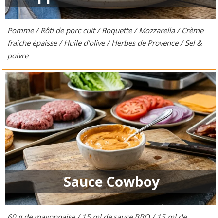
Pomme / Rôti de porc cuit / Roquette / Mozzarella / Crème
fraîche épaisse / Huile d'olive / Herbes de Provence / Sel &
poivre
Sauce Cowboy
60 g de mayonnaise / 15 ml de sauce BBQ / 15 ml de