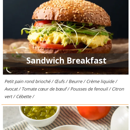
Sandwich Breakfast
Petit pain rond brioché / Œufs / Beurre / Crème liquide /
Avocat / Tomate cœur de bœuf / Pousses de fenouil / Citron
vert / Cébette /