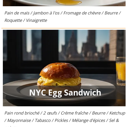
Pain de maïs / Jambon à l'os / Fromage de chèvre / Beurre /
Roquette / Vinaigrette
NYC Egg Sandwich
Pain rond brioché / 2 œufs / Crème fraîche / Beurre / Ketchup
/ Mayonnaise / Tabasco / Pickles / Mélange d'épices / Sel &