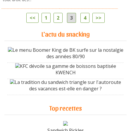
<<
1
2
3
4
>>
L'actu du snacking
Le menu Boomer King de BK surfe sur la nostalgie
des années 80/90
KFC dévoile sa gamme de boissons baptisée
KWENCH
La tradition du sandwich triangle sur l'autoroute
des vacances est-elle en danger ?
Top recettes
Sandwich Pickles