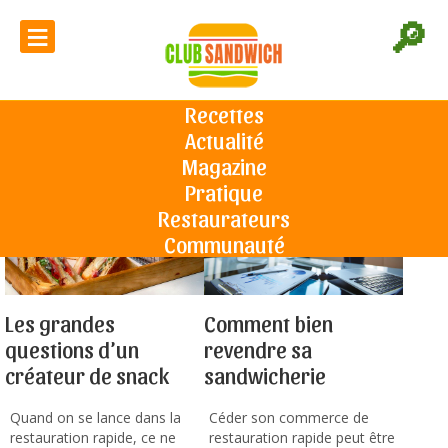
≡
🔎
Espace Pro
Recettes
Actualité
Accueil
Espace Pro
3 / 4
Magazine
Pratique
Restaurateurs
Communauté
Les grandes
Comment bien
questions d’un
revendre sa
créateur de snack
sandwicherie
Quand on se lance dans la
Céder son commerce de
restauration rapide, ce ne
restauration rapide peut être