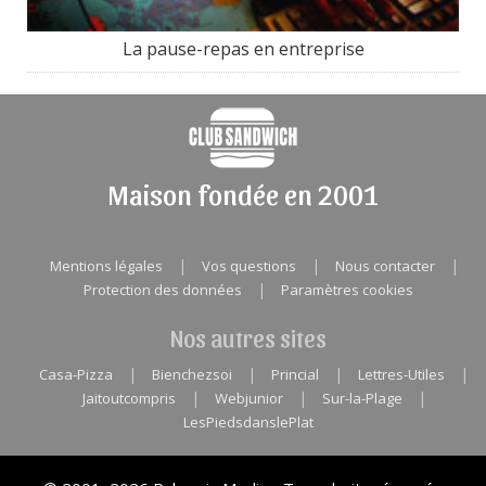
La pause-repas en entreprise
Maison fondée en 2001
|
|
|
Mentions légales
Vos questions
Nous contacter
|
Protection des données
Paramètres cookies
Nos autres sites
|
|
|
|
Casa-Pizza
Bienchezsoi
Princial
Lettres-Utiles
|
|
|
Jaitoutcompris
Webjunior
Sur-la-Plage
LesPiedsdanslePlat