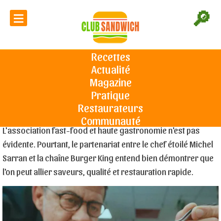
≡
🔎
Le chef étoilé Michel Sarran crée 3
hamburgers gourmets pour
Recettes
Burger King
Actualité
Accueil
L'actu du sandwich
Le chef étoilé Michel Sarran crée 3
hamburgers gourmets pour Burger King
Magazine
Pratique
Restaurateurs
Le 20/06/2023
Communauté
L'association fast-food et haute gastronomie n'est pas
évidente. Pourtant, le partenariat entre le chef étoilé Michel
Sarran et la chaîne Burger King entend bien démontrer que
l'on peut allier saveurs, qualité et restauration rapide.