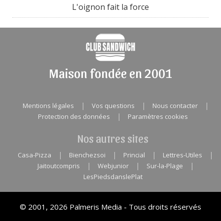
L'oignon fait la force
Maison fondée en 2001
|
|
|
Mentions légales
Vos questions
Nous contacter
|
Protection des données
Paramètres cookies
Nos autres sites
|
|
|
|
Casa-Pizza
Bienchezsoi
Princial
Lettres-Utiles
|
|
|
Jaitoutcompris
Webjunior
Sur-la-Plage
LesPiedsdanslePlat
© 2001, 2026 Palmeris Media - Tous droits réservés