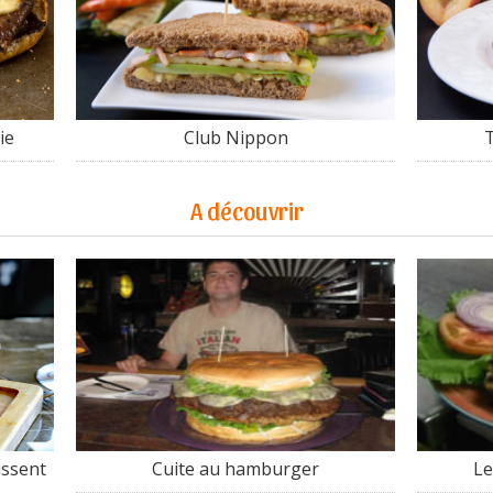
ie
Club Nippon
A découvrir
issent
Cuite au hamburger
Le