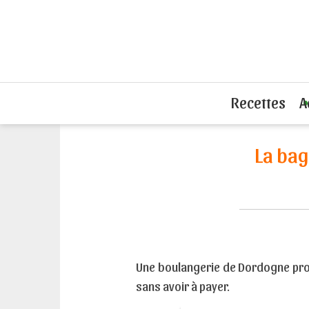
Accueil
L'actu du sandwich
La bague
Recettes
A
La bag
Une boulangerie de Dordogne prop
sans avoir à payer.