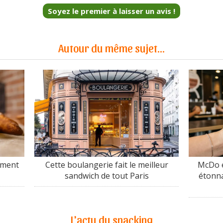
Soyez le premier à laisser un avis !
Autour du même sujet...
ement
Cette boulangerie fait le meilleur
McDo e
sandwich de tout Paris
étonna
L'actu du snacking