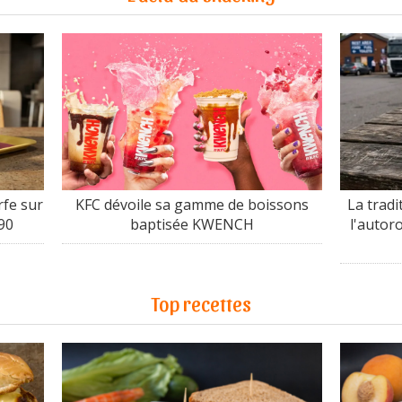
fe sur
KFC dévoile sa gamme de boissons
La tradi
90
baptisée KWENCH
l'autor
Top recettes