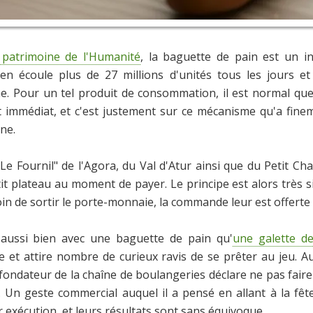
u patrimoine de l'Humanité
, la baguette de pain est un i
 s'en écoule plus de 27 millions d'unités tous les jours
. Pour un tel produit de consommation, il est normal que
 immédiat, et c'est justement sur ce mécanisme qu'a finem
ne.
Le Fournil" de l'Agora, du Val d'Atur ainsi que du Petit C
t plateau au moment de payer. Le principe est alors très sim
oin de sortir le porte-monnaie, la commande leur est offerte 
 aussi bien avec une baguette de pain qu'
une galette de
lle et attire nombre de curieux ravis de se prêter au jeu.
dateur de la chaîne de boulangeries déclare ne pas faire ce
. Un geste commercial auquel il a pensé en allant à la fêt
r exécution, et leurs résultats sont sans équivoque.