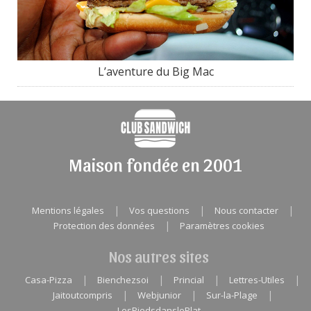
L’aventure du Big Mac
Maison fondée en 2001
|
|
|
Mentions légales
Vos questions
Nous contacter
|
Protection des données
Paramètres cookies
Nos autres sites
|
|
|
|
Casa-Pizza
Bienchezsoi
Princial
Lettres-Utiles
|
|
|
Jaitoutcompris
Webjunior
Sur-la-Plage
LesPiedsdanslePlat