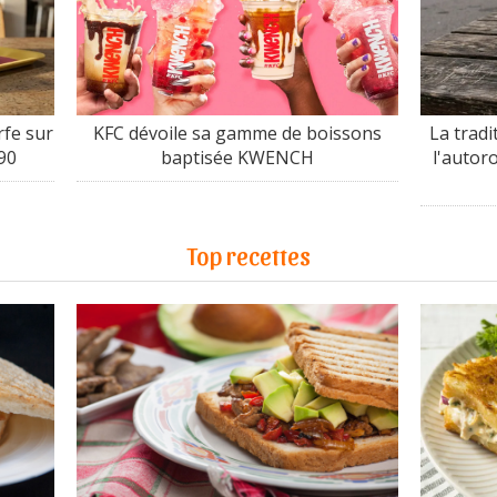
fe sur
KFC dévoile sa gamme de boissons
La tradi
90
baptisée KWENCH
l'autor
Top recettes