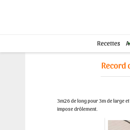
Accueil
L'actu du sandwich
Record 
Recettes
A
Record 
3m26 de long pour 3m de large et
impose drôlement.