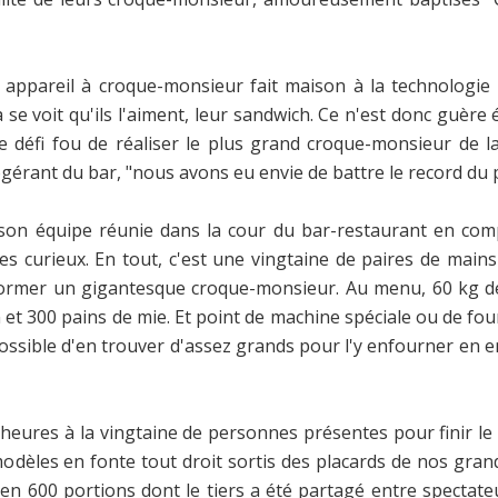
e, appareil à croque-monsieur fait maison à la technologie
a se voit qu'ils l'aiment, leur sandwich. Ce n'est donc guère
e défi fou de réaliser le plus grand croque-monsieur de la 
ogérant du bar, "nous avons eu envie de battre le record du
e son équipe réunie dans la cour du bar-restaurant en co
s curieux. En tout, c'est une vingtaine de paires de mains
t former un gigantesque croque-monsieur. Au menu, 60 kg d
 300 pains de mie. Et point de machine spéciale ou de four p
possible d'en trouver d'assez grands pour l'y enfourner en en
 heures à la vingtaine de personnes présentes pour finir l
modèles en fonte tout droit sortis des placards de nos gra
 en 600 portions dont le tiers a été partagé entre spectateu