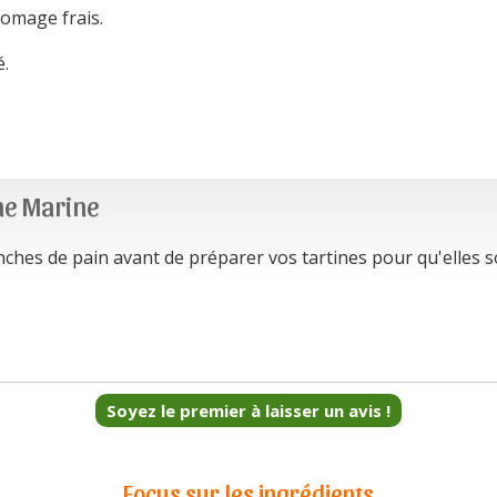
romage frais.
é.
ne Marine
anches de pain avant de préparer vos tartines pour qu'elles so
Soyez le premier à laisser un avis !
Focus sur les ingrédients