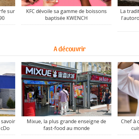
fe sur
KFC dévoile sa gamme de boissons
La tradi
90
baptisée KWENCH
l'autor
A découvrir
 savoir
Mixue, la plus grande enseigne de
Chef à d
 McDo
fast-food au monde
cui