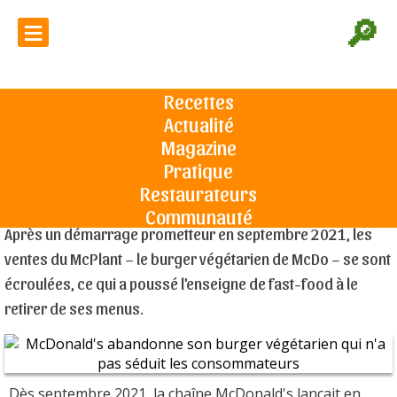
≡
🔎
McDonald's abandonne son burger
végétarien qui n'a pas séduit les
Recettes
consommateurs
Actualité
Accueil
L'actu du sandwich
McDonald's abandonne son burger
végétarien qui n'a pas séduit les consommateurs
Magazine
Pratique
Restaurateurs
Le 04/10/2022
Communauté
Après un démarrage prometteur en septembre 2021, les
ventes du McPlant – le burger végétarien de McDo – se sont
écroulées, ce qui a poussé l'enseigne de fast-food à le
retirer de ses menus.
Dès septembre 2021, la chaîne McDonald's lançait en