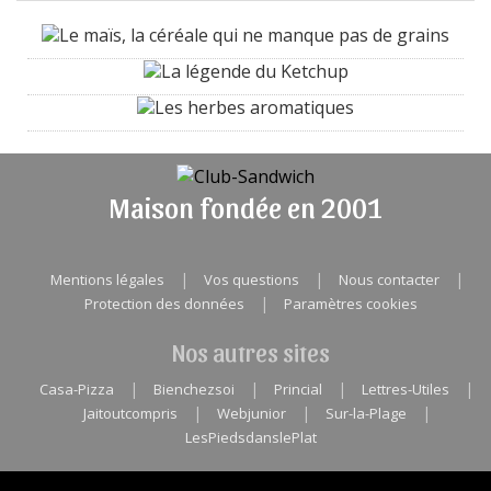
Le maïs, la céréale qui ne manque pas de grains
La légende du Ketchup
Les herbes aromatiques
Maison fondée en 2001
|
|
|
Mentions légales
Vos questions
Nous contacter
|
Protection des données
Paramètres cookies
Nos autres sites
|
|
|
|
Casa-Pizza
Bienchezsoi
Princial
Lettres-Utiles
|
|
|
Jaitoutcompris
Webjunior
Sur-la-Plage
LesPiedsdanslePlat