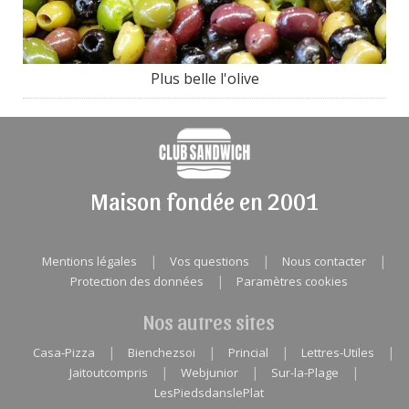
Plus belle l'olive
Maison fondée en 2001
|
|
|
Mentions légales
Vos questions
Nous contacter
|
Protection des données
Paramètres cookies
Nos autres sites
|
|
|
|
Casa-Pizza
Bienchezsoi
Princial
Lettres-Utiles
|
|
|
Jaitoutcompris
Webjunior
Sur-la-Plage
LesPiedsdanslePlat