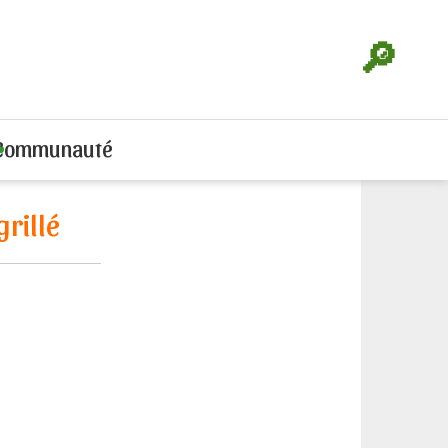
🔎
Communauté
rillé