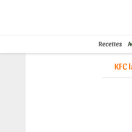
Accueil
L'actu du sandwich
KFC lanc
Recettes
A
KFC 