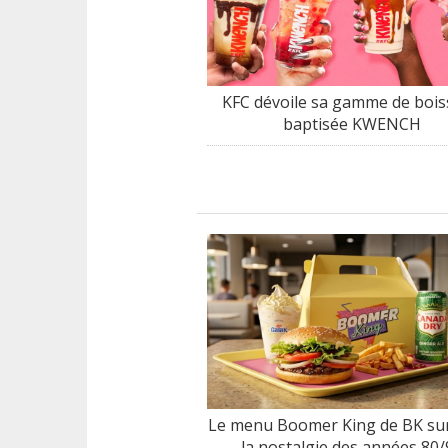
KFC dévoile sa gamme de boi
baptisée KWENCH
Le menu Boomer King de BK sur
la nostalgie des années 80/