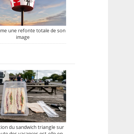
me une refonte totale de son
image
tion du sandwich triangle sur
oute des vacances est-elle en