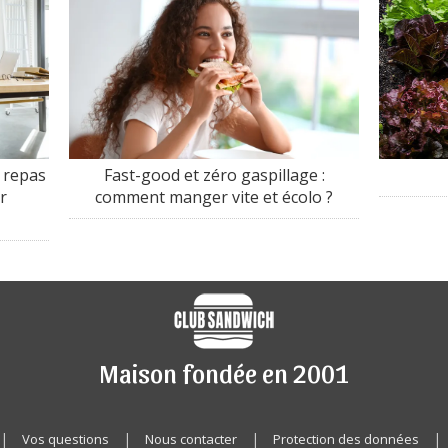
 repas
Fast-good et zéro gaspillage :
r
comment manger vite et écolo ?
Maison fondée en 2001
|
|
|
|
Vos questions
Nous contacter
Protection des données