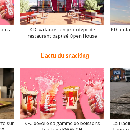
ssons
KFC va lancer un prototype de
KFC enta
restaurant baptisé Open House
L'actu du snacking
fe sur
KFC dévoile sa gamme de boissons
La tradi
90
baptisée KWENCH
l'autor