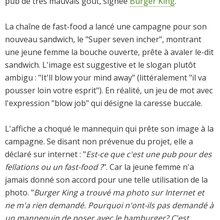
pub de très mauvais goût, signée
Burger King
.
La chaîne de fast-food a lancé une campagne pour son
nouveau sandwich, le "Super seven incher", montrant
une jeune femme la bouche ouverte, prête à avaler le-dit
sandwich. L'image est suggestive et le slogan plutôt
ambigu : "It'll blow your mind away" (littéralement "il va
pousser loin votre esprit"). En réalité, un jeu de mot avec
l'expression "blow job" qui désigne la caresse buccale.
L'affiche a choqué le mannequin qui prête son image à la
campagne. Se disant non prévenue du projet, elle a
déclaré sur internet : "
Est-ce que c'est une pub pour des
fellations ou un fast-food ?
". Car la jeune femme n'a
jamais donné son accord pour une telle utilisation de la
photo. "
Burger King a trouvé ma photo sur Internet et
ne m'a rien demandé. Pourquoi n'ont-ils pas demandé à
un mannequin de poser avec le hamburger? C'est