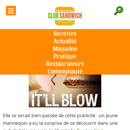
≡
🔎
Burger King : la publicité de trop
Recettes
Actualité
Accueil
L'actu du sandwich
Burger King : la publicité de trop
Le 18/08/2014
Magazine
Pratique
Restaurateurs
Communauté
Elle se serait bien passée de cette publicité : un jeune
mannequin a eu la surprise de se découvrir dans une