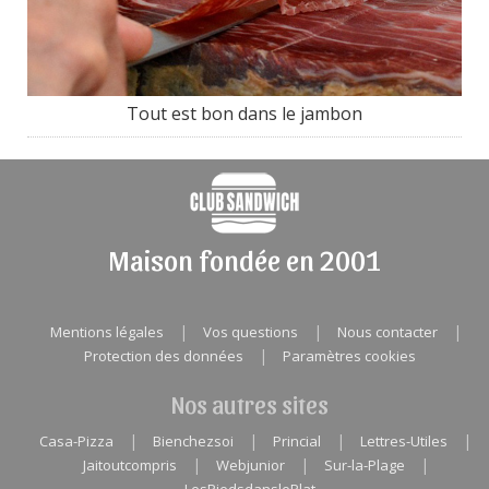
Tout est bon dans le jambon
Maison fondée en 2001
|
|
|
Mentions légales
Vos questions
Nous contacter
|
Protection des données
Paramètres cookies
Nos autres sites
|
|
|
|
Casa-Pizza
Bienchezsoi
Princial
Lettres-Utiles
|
|
|
Jaitoutcompris
Webjunior
Sur-la-Plage
LesPiedsdanslePlat