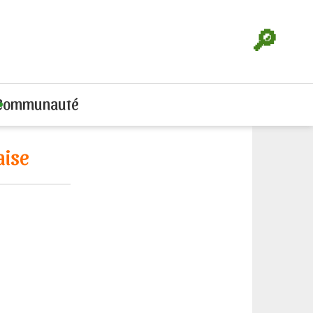
🔎
Communauté
aise