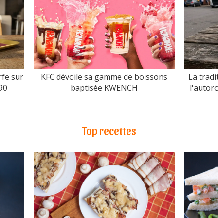
fe sur
KFC dévoile sa gamme de boissons
La tradi
90
baptisée KWENCH
l'autor
Top recettes