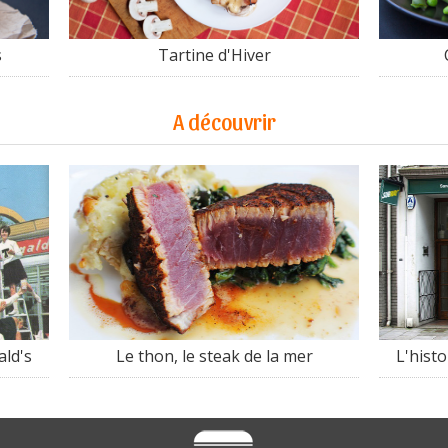
s
Tartine d'Hiver
A découvrir
ald's
Le thon, le steak de la mer
L'hist