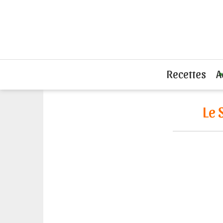
Accueil
L'actu du sandwich
Le Sushi
Recettes
A
Le 