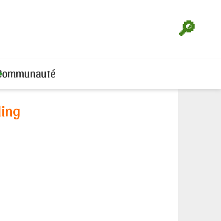
🔎
Communauté
ling