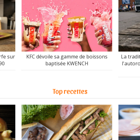
fe sur
KFC dévoile sa gamme de boissons
La tradi
90
baptisée KWENCH
l'autor
Top recettes