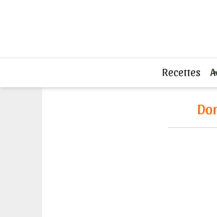
Accueil
L'actu du sandwich
Donald T
Recettes
A
Don