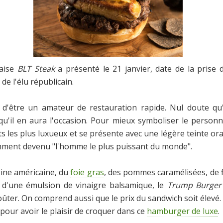
naise
BLT Steak
a présenté le 21 janvier, date de la pris
e l'élu républicain.
'être un amateur de restauration rapide. Nul doute qu'i
qu'il en aura l'occasion. Pour mieux symboliser le personna
 les plus luxueux et se présente avec une légère teinte or
cemment devenu "l'homme le plus puissant du monde".
gine américaine, du
foie gras
, des pommes caramélisées, de f
 d'une émulsion de vinaigre balsamique, le
Trump Burger
oûter. On comprend aussi que le prix du sandwich soit élevé. 
pour avoir le plaisir de croquer dans ce
hamburger de luxe
.