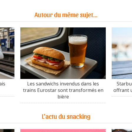
Autour du même sujet...
ais
Les sandwichs invendus dans les
Starbu
trains Eurostar sont transformés en
offrant 
bière
L'actu du snacking