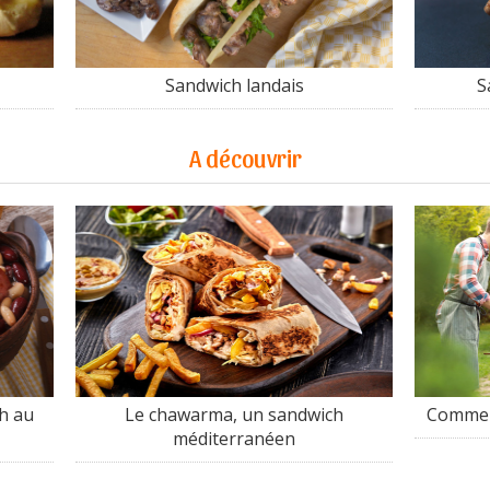
Sandwich landais
S
A découvrir
h au
Le chawarma, un sandwich
Comment
méditerranéen