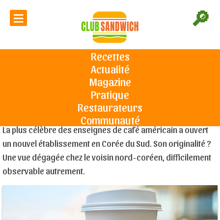
≡
🔎
Starbucks ouvre un établissement
offrant une vue sur la Corée du
Recettes
Nord
Actualité
Accueil
L'actu du sandwich
Starbucks ouvre un établissement
offrant une vue sur la Corée du Nord
Magazine
Pratique
Restaurateurs
Le 11/12/2024
Communauté
La plus célèbre des enseignes de café américain a ouvert
un nouvel établissement en Corée du Sud. Son originalité ?
Une vue dégagée chez le voisin nord-coréen, difficilement
observable autrement.