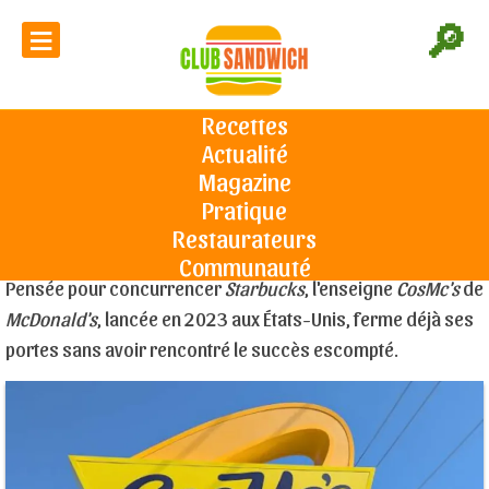
≡
🔎
Déjà la fin pour les CosMc's de
McDo, après seulement 2 ans
Recettes
d'exploitation
Actualité
Accueil
L'actu du sandwich
Déjà la fin pour les CosMc's de McDo,
après seulement 2 ans d'exploitation
Magazine
Pratique
Restaurateurs
Le 09/06/2025
Communauté
Pensée pour concurrencer
Starbucks
, l'enseigne
CosMc's
de
McDonald's
, lancée en 2023 aux États-Unis, ferme déjà ses
portes sans avoir rencontré le succès escompté.