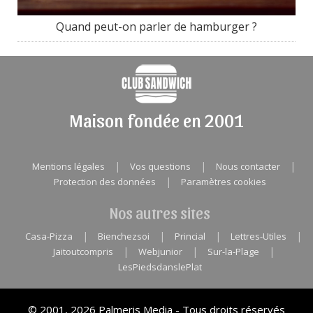
Quand peut-on parler de hamburger ?
Maison fondée en 2001
|
|
|
Mentions légales
Vos questions
Nous contacter
|
Protection des données
Paramètres cookies
Nos autres sites
|
|
|
|
Casa-Pizza
Bienchezsoi
Princial
Lettres-Utiles
|
|
|
Jaitoutcompris
Webjunior
Sur-la-Plage
LesPiedsdanslePlat
© 2001, 2026 Palmeris Media - Tous droits réservés