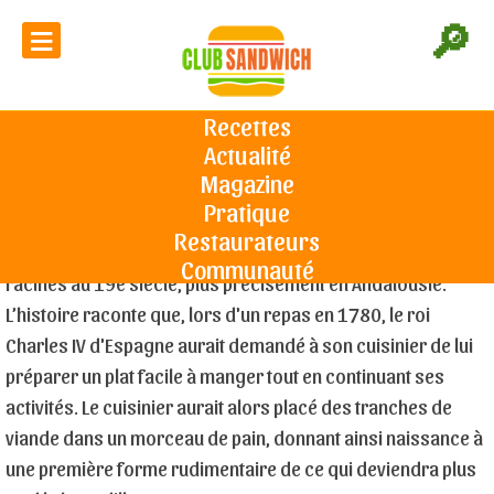
≡
🔎
Sandwich Bocadillo
Recettes
Actualité
Accueil
Recettes sandwiches froids
Viande ou volaille
Recette
Une recette toute simple mais qui nécessite des produits de
Sandwich Bocadillo
Magazine
première qualité, tant pour le jambon que pour le pain et la
Pratique
tomate. Le bocadillo est un sandwich typique de l'Espagne,
Restaurateurs
dont l'origine remonte à plusieurs siècles. Il trouve ses
Communauté
racines au 19e siècle, plus précisément en Andalousie.
L’histoire raconte que, lors d'un repas en 1780, le roi
Charles IV d'Espagne aurait demandé à son cuisinier de lui
préparer un plat facile à manger tout en continuant ses
activités. Le cuisinier aurait alors placé des tranches de
viande dans un morceau de pain, donnant ainsi naissance à
une première forme rudimentaire de ce qui deviendra plus