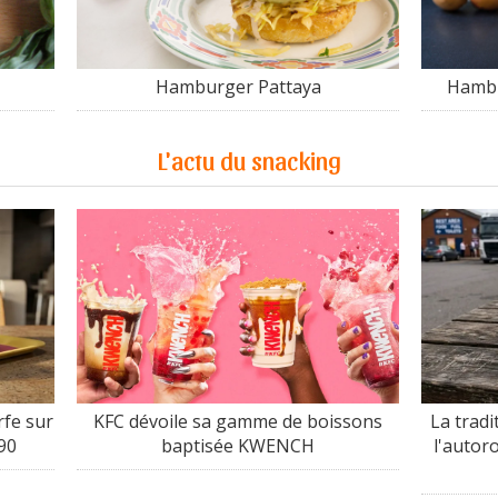
Hamburger Pattaya
Hambu
L'actu du snacking
fe sur
KFC dévoile sa gamme de boissons
La tradi
90
baptisée KWENCH
l'autor