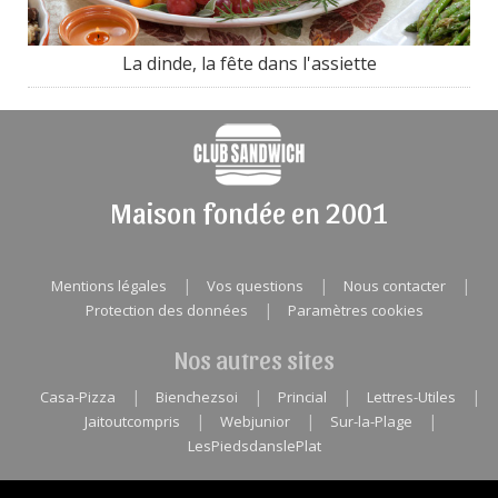
La dinde, la fête dans l'assiette
Maison fondée en 2001
|
|
|
Mentions légales
Vos questions
Nous contacter
|
Protection des données
Paramètres cookies
Nos autres sites
|
|
|
|
Casa-Pizza
Bienchezsoi
Princial
Lettres-Utiles
|
|
|
Jaitoutcompris
Webjunior
Sur-la-Plage
LesPiedsdanslePlat