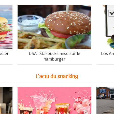
be en
USA : Starbucks mise sur le
Los An
hamburger
L'actu du snacking