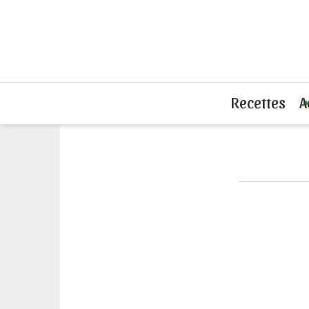
Accueil
L'actu du sandwich
Trop de 
Recettes
A