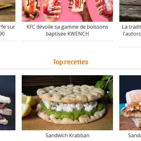
fe sur
KFC dévoile sa gamme de boissons
La tradi
90
baptisée KWENCH
l'autor
Top recettes
Sandwich Krabban
Sandw