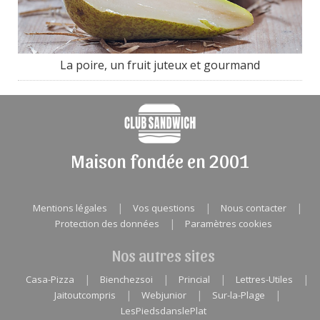
La poire, un fruit juteux et gourmand
Maison fondée en 2001
|
|
|
Mentions légales
Vos questions
Nous contacter
|
Protection des données
Paramètres cookies
Nos autres sites
|
|
|
|
Casa-Pizza
Bienchezsoi
Princial
Lettres-Utiles
|
|
|
Jaitoutcompris
Webjunior
Sur-la-Plage
LesPiedsdanslePlat