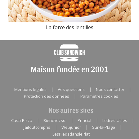
La force des lentilles
Maison fondée en 2001
|
|
|
Mentions légales
Vos questions
Nous contacter
|
Protection des données
Paramètres cookies
Nos autres sites
|
|
|
|
Casa-Pizza
Bienchezsoi
Princial
Lettres-Utiles
|
|
|
Jaitoutcompris
Webjunior
Sur-la-Plage
LesPiedsdanslePlat