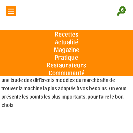
≡
🔎
Machine à jus professionnelle : les
6 erreurs à éviter avant d'investir
Recettes
Actualité
Accueil
Espace Pro
Machine à jus professionnelle : les 6 erreurs
à éviter avant d'investir
Magazine
Une machine à jus professionnelle vous permettra de
Pratique
proposer des jus de fruits ou de légumes frais à votre
Restaurateurs
clientèle. Un gros plus, synonyme de qualité, qui requiert
Communauté
une étude des différents modèles du marché afin de
trouver la machine la plus adaptée à vos besoins. On vous
présente les points les plus importants, pour faire le bon
choix.