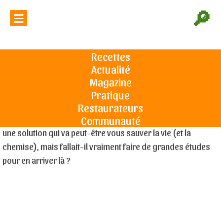
≡
🔎
La méthode scientifique pour tenir
un burger
Recettes
Actualité
Accueil
Les articles du club
La méthode scientifique pour tenir un
burger
Magazine
Des scientifiques japonais se sont penchés sur une
Pratique
question cruciale : comment tenir correctement un
Restaurateurs
hamburger pour ne pas s'en mettre partout. Ils ont trouvé
Communauté
une solution qui va peut-être vous sauver la vie (et la
chemise), mais fallait-il vraiment faire de grandes études
pour en arriver là ?