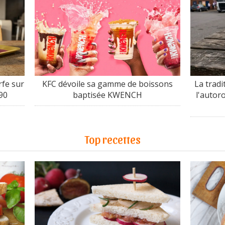
fe sur
KFC dévoile sa gamme de boissons
La tradi
90
baptisée KWENCH
l'autor
Top recettes