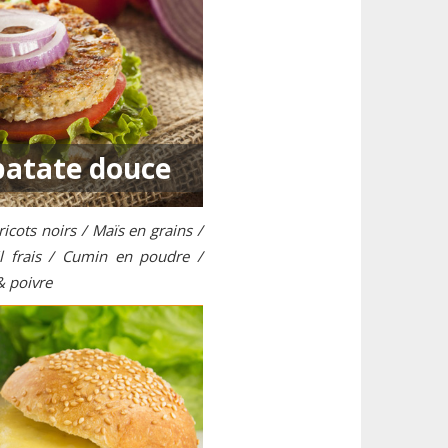
atate douce
cots noirs / Maïs en grains /
l frais / Cumin en poudre /
& poivre