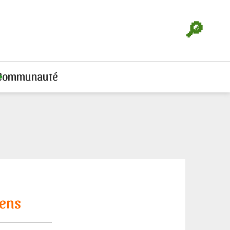
🔎
Communauté
iens