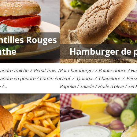
tilles Rouges
nthe
Hamburger de p
andre fraîche / Persil frais /
Pain hamburger / Patate douce / Hari
riandre en poudre / Cumin en
Oeuf / Quinoa / Chapelure / Persi
/...
Paprika / Salade / Huile d'olive / Sel 