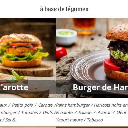
à base de légumes
'arotte
Burger de Har
x / Petits pois / Carotte /
Pains hamburger / Haricots noirs en 
amburger / Tomates / Œufs /
Échalote / Salade / Avocat / Oeuf
 / Sel &...
Yaourt nature / Tabasco