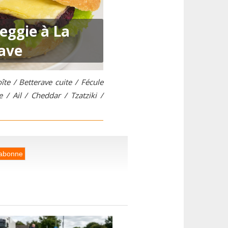
ggie à La
ave
te / Betterave cuite / Fécule
 / Ail / Cheddar / Tzatziki /