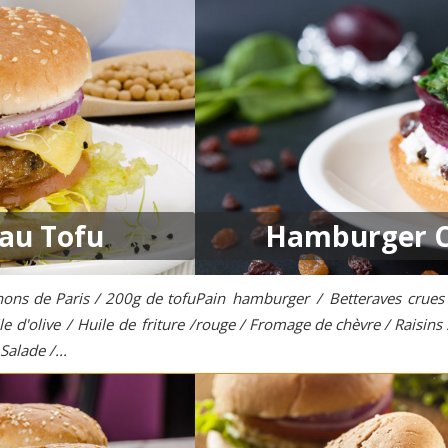
au Tofu
Hamburger C
ons de Paris / 200g de tofu
Pain hamburger / Betteraves crues 
 d'olive / Huile de friture /
rouge / Fromage de chèvre / Raisins s
Salade /...