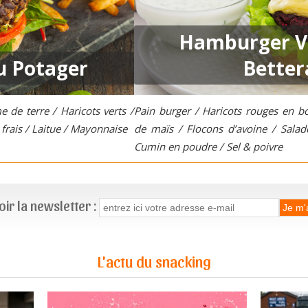
Hamburger Ve
 Potager
Better
de terre / Haricots verts /
Pain burger / Haricots rouges en boî
 frais / Laitue / Mayonnaise
de maïs / Flocons d’avoine / Salade
Cumin en poudre / Sel & poivre
ir la newsletter :
L'actu du snacking