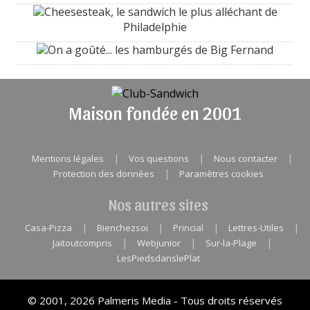
Cheesesteak, le sandwich le plus alléchant de
Philadelphie
On a goûté... les hamburgés de Big Fernand
Maison fondée en 2001
|
|
|
Mentions légales
Vos questions
Nous contacter
|
Protection des données
Paramètres cookies
Nos autres sites
|
|
|
|
Casa-Pizza
Bienchezsoi
Princial
Lettres-Utiles
|
|
|
Jaitoutcompris
Webjunior
Sur-la-Plage
LesPiedsdanslePlat
© 2001, 2026 Palmeris Media - Tous droits réservés