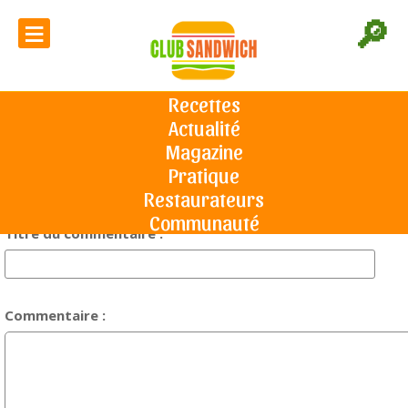
≡
🔎
Votre avis sur l'article "La grenade,
une explosion de santé dans
Recettes
l'assiette" :
Actualité
Accueil
Commentaires
Magazine
Pratique
Restaurateurs
Communauté
Titre du commentaire :
Commentaire :