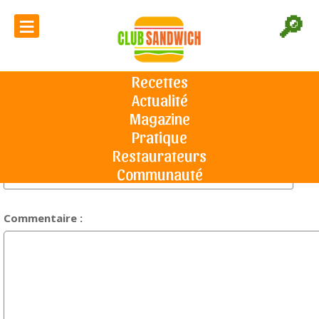
≡
🔎
Votre avis sur l'article "5 appareils
attractifs pour un snack" :
Recettes
Actualité
Accueil
Commentaires
Magazine
Pratique
Restaurateurs
Titre du commentaire :
Communauté
Commentaire :