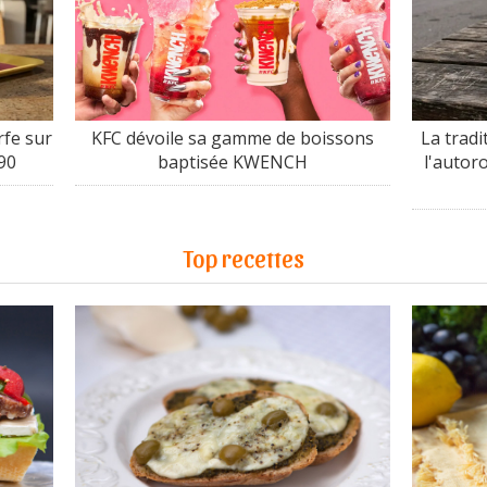
fe sur
KFC dévoile sa gamme de boissons
La tradi
90
baptisée KWENCH
l'autor
Top recettes