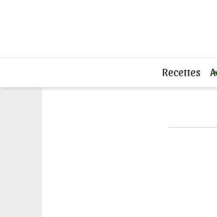
Accueil
L'actu du sandwich
Quick tes
Recettes
A