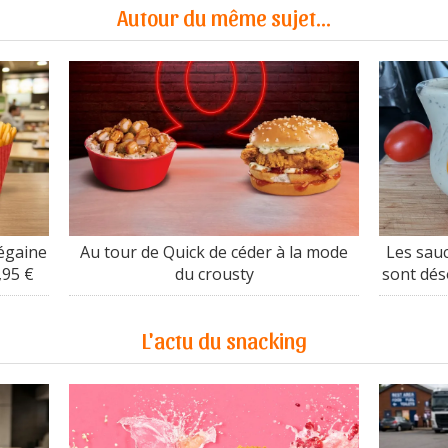
Autour du même sujet...
égaine
Au tour de Quick de céder à la mode
Les sauc
,95 €
du crousty
sont dés
L'actu du snacking