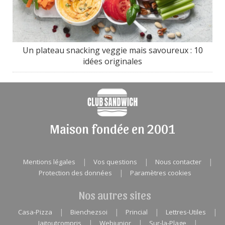
Un plateau snacking veggie mais savoureux : 10
idées originales
Maison fondée en 2001
|
|
|
Mentions légales
Vos questions
Nous contacter
|
Protection des données
Paramètres cookies
Nos autres sites
|
|
|
|
Casa-Pizza
Bienchezsoi
Princial
Lettres-Utiles
|
|
|
Jaitoutcompris
Webjunior
Sur-la-Plage