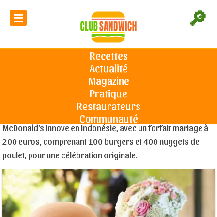
≡
🔎
McDonald's lance une offre de
traiteur à 200 euros pour les
Recettes
mariages
Actualité
Accueil
L'actu du sandwich
McDonald's lance une offre de
traiteur à 200 euros pour les mariages
Magazine
Pratique
Restaurateurs
Le 31/07/2023
Communauté
McDonald's innove en Indonésie, avec un forfait mariage à
200 euros, comprenant 100 burgers et 400 nuggets de
poulet, pour une célébration originale.