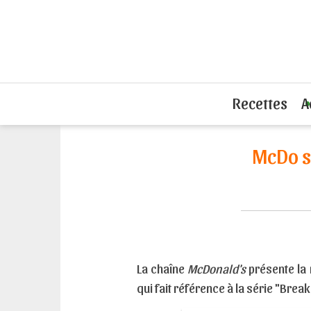
Accueil
L'actu du sandwich
McDo s'
Recettes
A
McDo s
La chaîne
McDonald's
présente la 
qui fait référence à la série "Break