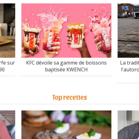
fe sur
KFC dévoile sa gamme de boissons
La tradi
90
baptisée KWENCH
l'autor
Top recettes