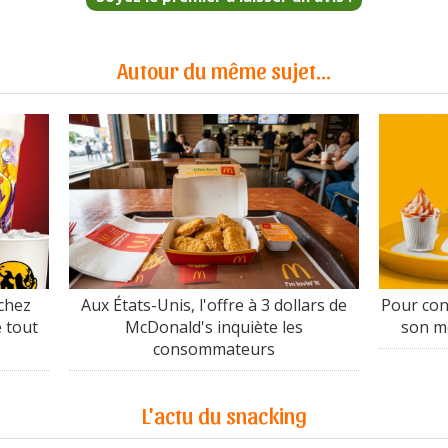
Autour du même sujet...
chez
Aux États-Unis, l'offre à 3 dollars de
Pour con
 tout
McDonald's inquiète les
son m
consommateurs
L'actu du snacking