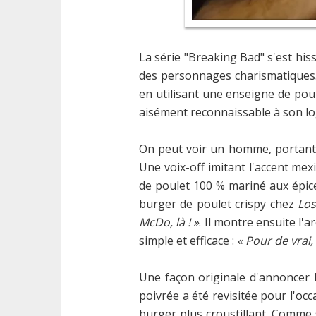
La série "Breaking Bad" s'est his
des personnages charismatiques. Gu
en utilisant une enseigne de poul
aisément reconnaissable à son l
On peut voir un homme, portant 
Une voix-off imitant l'accent mex
de poulet 100 % mariné aux épice
burger de poulet crispy chez
Los
McDo, là ! »
. Il montre ensuite l'
simple et efficace :
« Pour de vrai,
Une façon originale d'annoncer l
poivrée a été revisitée pour l'o
burger plus croustillant. Comme 