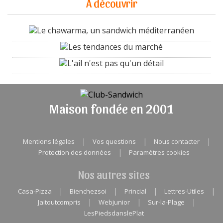
A découvrir
Le chawarma, un sandwich méditerranéen
Les tendances du marché
L'ail n'est pas qu'un détail
Maison fondée en 2001
|
|
|
Mentions légales
Vos questions
Nous contacter
|
Protection des données
Paramètres cookies
Nos autres sites
|
|
|
|
Casa-Pizza
Bienchezsoi
Princial
Lettres-Utiles
|
|
|
Jaitoutcompris
Webjunior
Sur-la-Plage
LesPiedsdanslePlat