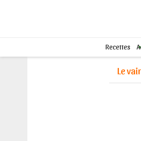
Accueil
L'actu du sandwich
Le vain
Recettes
A
Le va