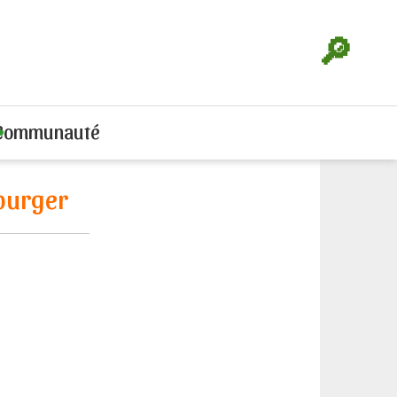
🔎
Communauté
burger