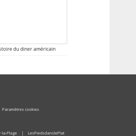
stoire du diner américain
Paramètres cookies
|
-la-Plage
LesPiedsdanslePlat