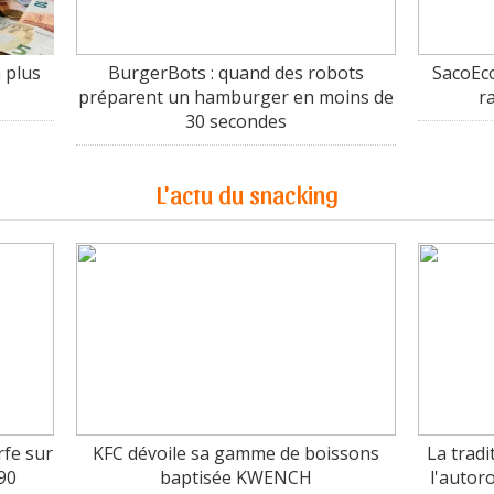
 plus
BurgerBots : quand des robots
SacoEco
préparent un hamburger en moins de
r
30 secondes
L'actu du snacking
fe sur
KFC dévoile sa gamme de boissons
La tradi
90
baptisée KWENCH
l'autor