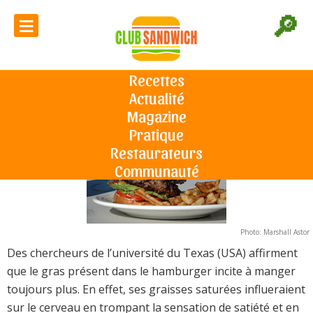
≡
🔎
Le hamburger fait manger plus
Recettes
Actualité
Accueil
L'actu du sandwich
Le hamburger fait manger plus
Le 29/09/2009
Magazine
Pratique
Restaurateurs
Communauté
Photo: Marshall Astor
Des chercheurs de l’université du Texas (USA) affirment
que le gras présent dans le hamburger incite à manger
toujours plus. En effet, ses graisses saturées influeraient
sur le cerveau en trompant la sensation de satiété et en