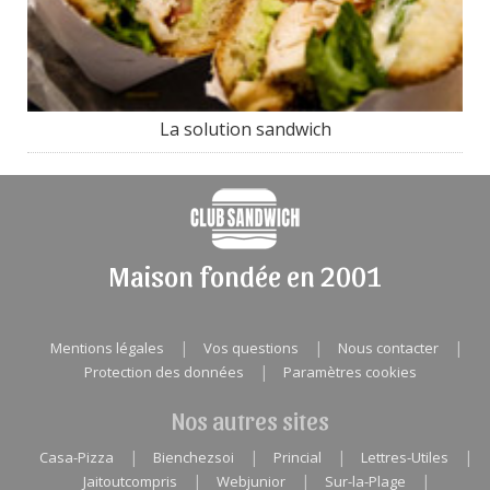
La solution sandwich
Maison fondée en 2001
|
|
|
Mentions légales
Vos questions
Nous contacter
|
Protection des données
Paramètres cookies
Nos autres sites
|
|
|
|
Casa-Pizza
Bienchezsoi
Princial
Lettres-Utiles
|
|
|
Jaitoutcompris
Webjunior
Sur-la-Plage