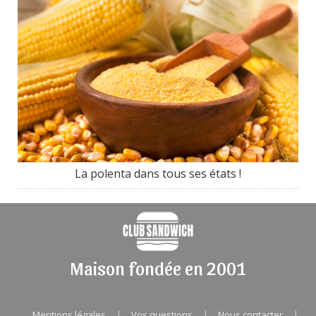
La polenta dans tous ses états !
Maison fondée en 2001
|
|
|
Mentions légales
Vos questions
Nous contacter