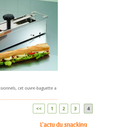
ssionnels, cet ouvre-baguette a
<<
1
2
3
4
L'actu du snacking