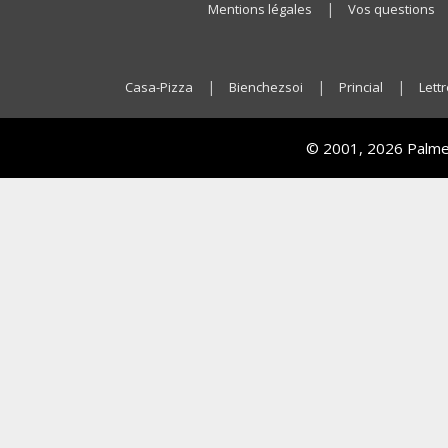
|
Mentions légales
Vos questions
|
|
|
Casa-Pizza
Bienchezsoi
Princial
Lettr
© 2001, 2026 Palmer