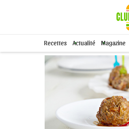
Page introu
Recettes
Actualité
Magazine
Oh la boulet