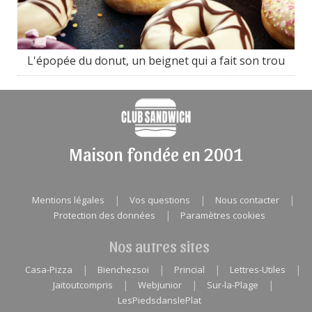
L'épopée du donut, un beignet qui a fait son trou
Maison fondée en 2001
|
|
|
Mentions légales
Vos questions
Nous contacter
|
Protection des données
Paramètres cookies
Nos autres sites
|
|
|
|
Casa-Pizza
Bienchezsoi
Princial
Lettres-Utiles
|
|
|
Jaitoutcompris
Webjunior
Sur-la-Plage
LesPiedsdanslePlat