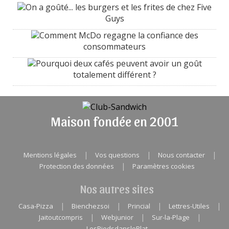
On a goûté... les burgers et les frites de chez Five
Guys
Comment McDo regagne la confiance des
consommateurs
Pourquoi deux cafés peuvent avoir un goût
totalement différent ?
Maison fondée en 2001
|
|
|
Mentions légales
Vos questions
Nous contacter
|
Protection des données
Paramètres cookies
Nos autres sites
|
|
|
|
Casa-Pizza
Bienchezsoi
Princial
Lettres-Utiles
|
|
|
Jaitoutcompris
Webjunior
Sur-la-Plage
LesPiedsdanslePlat